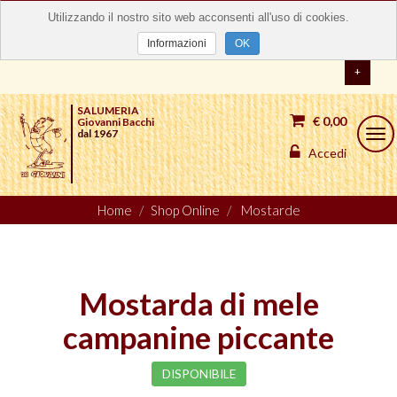
Utilizzando il nostro sito web acconsenti all'uso di cookies.
Informazioni
OK
+
SALUMERIA
€ 0,00
Giovanni Bacchi
dal 1967
Togg
navi
Accedi
Home
Shop Online
Mostarde
Mostarda di mele
campanine piccante
DISPONIBILE