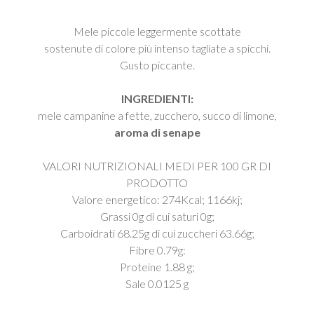
Mele piccole leggermente scottate
sostenute di colore più intenso tagliate a spicchi.
Gusto piccante.
INGREDIENTI:
mele campanine a fette, zucchero, succo di limone,
aroma di senape
VALORI NUTRIZIONALI MEDI PER 100 GR DI
PRODOTTO
Valore energetico: 274Kcal; 1166kj;
Grassi 0g di cui saturi 0g;
Carboidrati 68.25g di cui zuccheri 63.66g;
Fibre 0.79g:
Proteine 1.88 g;
Sale 0.0125 g