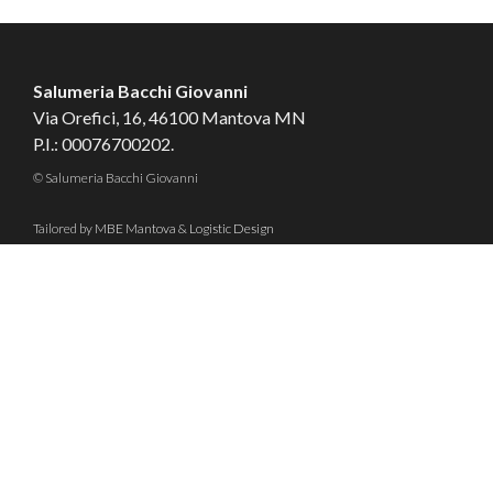
Salumeria Bacchi Giovanni
Via Orefici, 16, 46100 Mantova MN
P.I.: 00076700202.
© Salumeria Bacchi Giovanni
Tailored by
MBE Mantova
&
Logistic Design
Contatti
Cookie
Privacy
Condizioni di Vendita