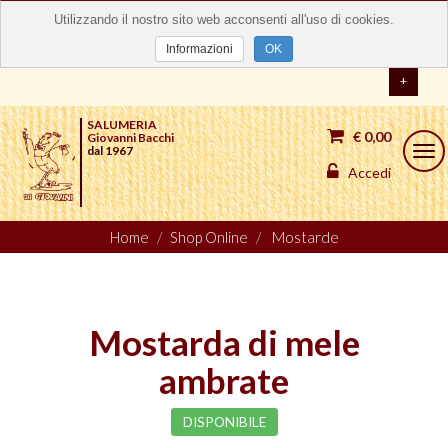
Utilizzando il nostro sito web acconsenti all'uso di cookies.
Informazioni
OK
+
SALUMERIA
€ 0,00
Giovanni Bacchi
dal 1967
Togg
navi
Accedi
Home
Shop Online
Mostarde
Mostarda di mele
ambrate
DISPONIBILE