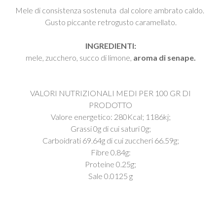
Mele di consistenza sostenuta dal colore ambrato caldo.
Gusto piccante retrogusto caramellato.
INGREDIENTI:
mele, zucchero, succo di limone,
aroma di senape.
VALORI NUTRIZIONALI MEDI PER 100 GR DI
PRODOTTO
Valore energetico: 280Kcal; 1186kj;
Grassi 0g di cui saturi 0g;
Carboidrati 69.64g di cui zuccheri 66.59g;
Fibre 0.84g:
Proteine 0.25g;
Sale 0.0125 g