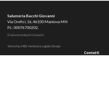
Salumeria Bacchi Giovanni
Via Orefici, 16, 46100 Mantova MN
P.I.: 00076700202.
© Salumeria Bacchi Giovanni
Tailored by
MBE Mantova
&
Logistic Design
Contatti
Cookie
Privacy
Condizioni di Vendita