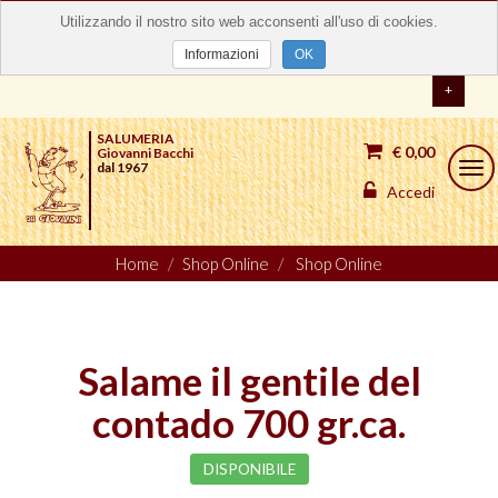
Utilizzando il nostro sito web acconsenti all'uso di cookies.
Informazioni
OK
+
SALUMERIA
€ 0,00
Giovanni Bacchi
dal 1967
Togg
navi
Accedi
Home
Shop Online
Shop Online
Salame il gentile del
contado 700 gr.ca.
DISPONIBILE