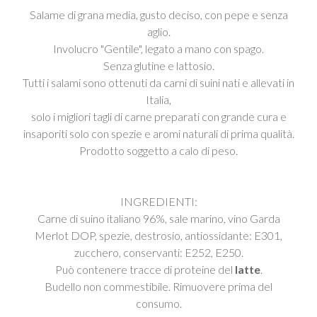
Salame di grana media, gusto deciso, con pepe e senza
aglio.
Involucro "Gentile", legato a mano con spago.
​Senza glutine e lattosio.
Tutti i salami sono ottenuti da carni di suini nati e allevati in
Italia,
solo i migliori tagli di carne preparati con grande cura e
insaporiti solo con spezie e aromi naturali di prima qualità.
Prodotto soggetto a calo di peso.
INGREDIENTI:
Carne di suino italiano 96%, sale marino, vino Garda
Merlot DOP, spezie, destrosio, antiossidante: E301,
zucchero, conservanti: E252, E250.
Può contenere tracce di proteine del
latte
.
Budello non commestibile. Rimuovere prima del
consumo.