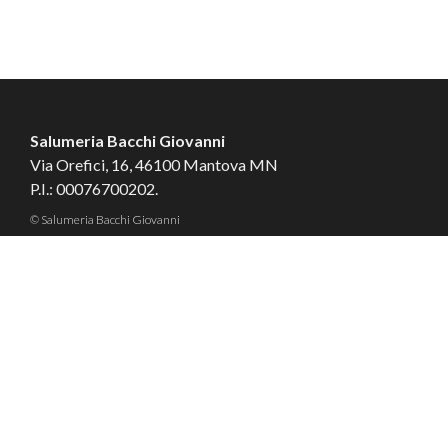
Salumeria Bacchi Giovanni
Via Orefici, 16, 46100 Mantova MN
P.I.: 00076700202.
© Salumeria Bacchi Giovanni
Tailored by
MBE Mantova
&
Logistic Design
Contatti
Cookie
Privacy
Condizioni di Vendita