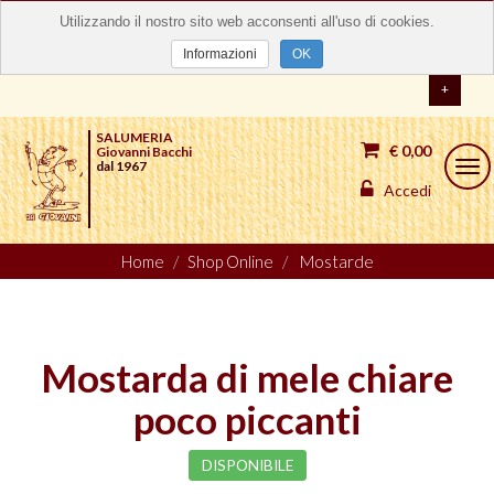
Utilizzando il nostro sito web acconsenti all'uso di cookies.
Informazioni
OK
+
SALUMERIA
€ 0,00
Giovanni Bacchi
dal 1967
Togg
navi
Accedi
Home
Shop Online
Mostarde
Mostarda di mele chiare
poco piccanti
DISPONIBILE