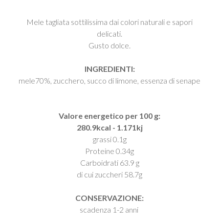
Mele tagliata sottilissima dai colori naturali e sapori
delicati.
Gusto dolce.
INGREDIENTI:
mele70%, zucchero, succo di limone, essenza di senape
Valore energetico per 100 g:
280.9kcal - 1.171kj
grassi 0.1g
Proteine 0.34g
Carboidrati 63.9 g
di cui zuccheri 58.7g
CONSERVAZIONE:
scadenza 1-2 anni